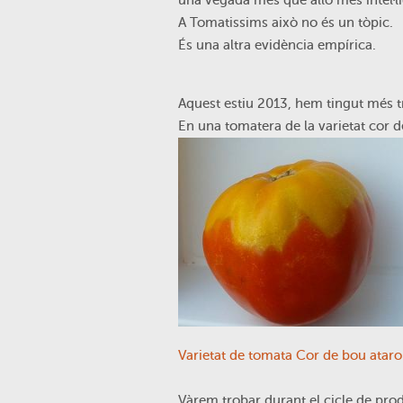
una vegada més que allò més intel·lig
A Tomatissims això no és un tòpic.
És una altra evidència empírica.
Aquest estiu 2013, hem tingut més t
En una tomatera de la varietat cor d
Varietat de tomata Cor de bou atar
Vàrem trobar durant el cicle de pro