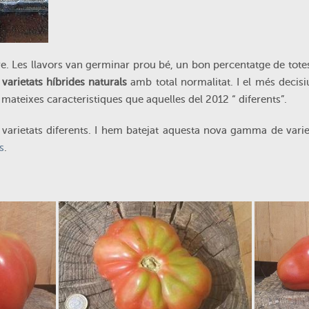
dre. Les llavors van germinar prou bé, un bon percentatge de to
s
varietats híbrides naturals
amb total normalitat. I el més deci
ateixes caracteristiques que aquelles del 2012 “ diferents”.
arietats diferents. I hem batejat aquesta nova gamma de varie
s
.