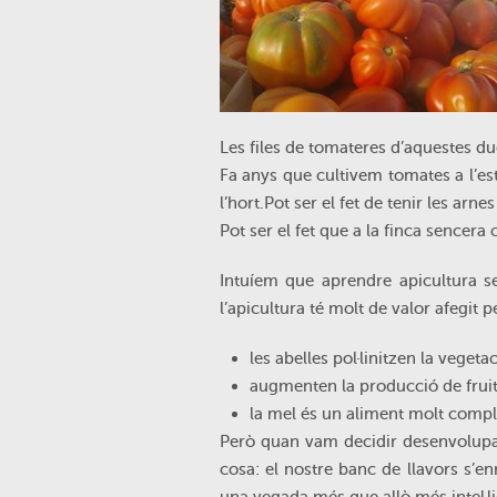
Les files de tomateres d’aquestes du
Fa anys que cultivem tomates a l’est
l’hort.Pot ser el fet de tenir les arne
Pot ser el fet que a la finca sencera
Intuíem que aprendre apicultura s
l’apicultura té molt de valor afegit p
les abelles pol·linitzen la vegeta
augmenten la producció de fruita
la mel és un aliment molt comple
Però quan vam decidir desenvolup
cosa: el nostre banc de llavors s’e