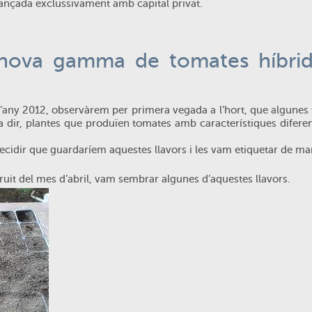
inançada exclussivament amb capital privat.
 nova gamma de tomates híbri
 l’any 2012, observàrem per primera vegada a l’hort, que algunes
 a dir, plantes que produïen tomates amb característiques difere
ecidir que guardaríem aquestes llavors i les vam etiquetar de ma
uit del mes d’abril, vam sembrar algunes d’aquestes llavors.