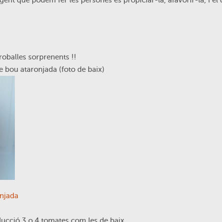
ent que podem fer les persones és propiciar-la, afavorir-la, i el 
roballes sorprenents !!
e bou ataronjada (foto de baix)
onjada
ducció 3 o 4 tomates com les de baix.