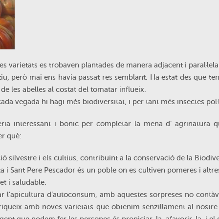
es varietats es trobaven plantades de manera adjacent i paral·lela
iu, però mai ens havia passat res semblant. Ha estat des que ten
s de les abelles al costat del tomatar influeix.
 cada vegada hi hagi més biodiversitat, i per tant més insectes pol·
eria interessant i bonic per completar la mena d’ agrinatura
er què:
ció silvestre i els cultius, contribuint a la conservació de la Biodive
 i Sant Pere Pescador és un poble on es cultiven pomeres i altres
t i saludable.
ar l’apicultura d’autoconsum, amb aquestes sorpreses no con
nriqueix amb noves varietats que obtenim senzillament al nostr