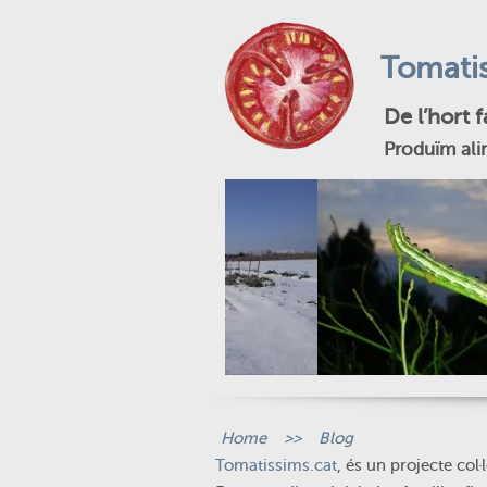
Tomatis
De l’hort 
Produïm ali
Home
>>
Blog
Tomatissims.cat
, és un projecte col