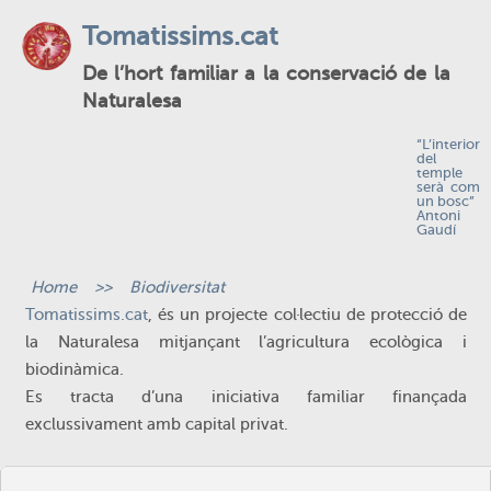
Tomatissims.cat
De l’hort familiar a la conservació de la
Naturalesa
“L’interior
del
temple
serà com
un bosc”
Antoni
Gaudí
Home
>>
Biodiversitat
Tomatissims.cat
, és un projecte col·lectiu de protecció de
la Naturalesa mitjançant l’agricultura ecològica i
biodinàmica.
Es tracta d’una iniciativa familiar finançada
exclussivament amb capital privat.